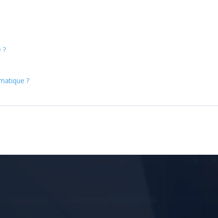
 ?
rmatique ?