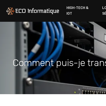
HIGH-TECH &
L
IOT
S
Comment puis-je trans