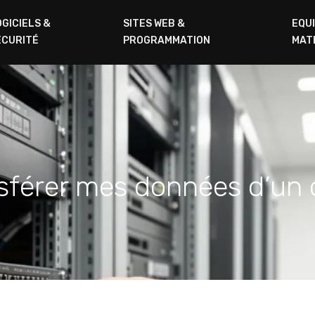
OGICIELS &
SITES WEB &
EQU
ÉCURITÉ
PROGRAMMATION
MAT
férer mes données d’un o