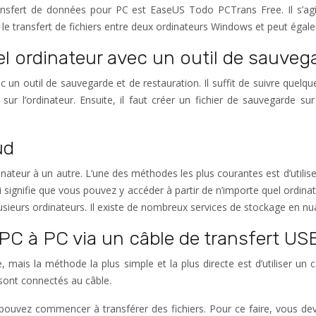
transfert de données pour PC est EaseUS Todo PCTrans Free. Il s’agit
ge le transfert de fichiers entre deux ordinateurs Windows et peut éga
el ordinateur avec un outil de sauveg
vec un outil de sauvegarde et de restauration. Il suffit de suivre quel
sur l’ordinateur. Ensuite, il faut créer un fichier de sauvegarde sur 
ud
nateur à un autre. L’une des méthodes les plus courantes est d’util
ignifie que vous pouvez y accéder à partir de n’importe quel ordinat
lusieurs ordinateurs. Il existe de nombreux services de stockage en 
PC à PC via un câble de transfert US
re, mais la méthode la plus simple et la plus directe est d’utiliser u
 sont connectés au câble.
uvez commencer à transférer des fichiers. Pour ce faire, vous devez